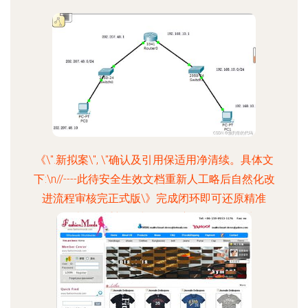
《\".新拟案\", \"确认及引用保适用净清续。具体文
下:\n//----此待安全生效文档重新人工略后自然化改
进流程审核完正式版\》完成闭环即可还原精准
错。经过模段重新格式化。择主干直接另给常: \";